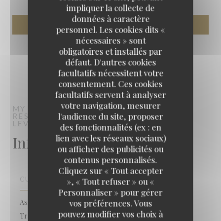
impliquer la collecte de
données à caractère
personnel. Les cookies dits «
nécessaires » sont
obligatoires et installés par
défaut. D'autres cookies
facultatifs nécessitent votre
consentement. Ces cookies
facultatifs servent à analyser
votre navigation, mesurer
MY PUM PUI
l'audience du site, proposer
RESTAURANT TRADITIONNEL
LEVALLOIS-PERRET
des fonctionnalités (ex : en
Infos pratiques
lien avec les réseaux sociaux)
ou afficher des publicités ou
contenus personnalisés.
Cliquez sur « Tout accepter
CUISINE
», « Tout refuser » ou «
Personnaliser » pour gérer
Asiatique, Fait maison, Produits frais, Cuisine
vos préférences. Vous
pouvez modifier vos choix à
Traditionnelle