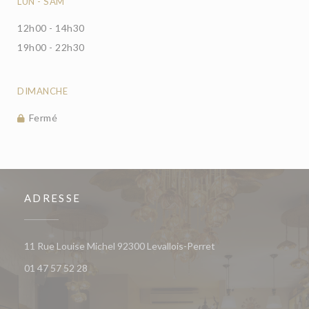
LUN
-
SAM
12h00 - 14h30
19h00 - 22h30
DIMANCHE
Fermé
ADRESSE
((ouvre une nouvelle f
11 Rue Louise Michel 92300 Levallois-Perret
01 47 57 52 28