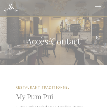
Personnalisation de vos choix en matière de cookies
Accès/Contact
Inst
RESTAURANT TRADITIONNEL
My Pum Pui
((ouvre une nouv